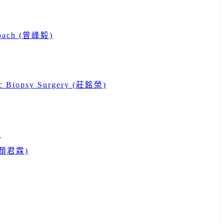
proach (曾峰毅)
ctic Biopsy Surgery (莊銘榮)
)
) (顏君霖)