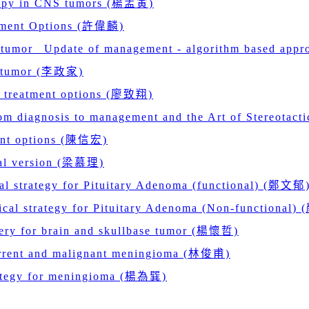
erapy in CNS tumors (楊孟寅)
atment Options (許偉麟)
e tumor _Update of management - algorithm based ap
in tumor (李政家)
d treatment options (廖致翔)
rom diagnosis to management and the Art of Stereota
ent options (陳信宏)
inal version (梁慕理)
al strategy for Pituitary Adenoma (functional) (鄭文郁
ical strategy for Pituitary Adenoma (Non-functional
gery for brain and skullbase tumor (楊懷哲)
current and malignant meningioma (林俊甫)
rategy for meningioma (楊為巽)