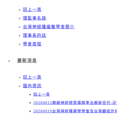
回上一頁
理監事名錄
台灣神經腫瘤醫學會簡介
理事長的話
學會章程
最新消息
回上一頁
國內資訊
回上一頁
20260812開啟神經膠質瘤精準治療新世代-
20260919台灣神經腫瘤學學會及台灣顱底