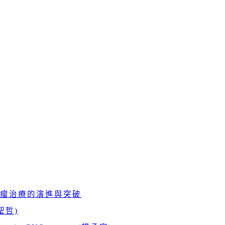
瘤治療的演進與突破
周聖哲)