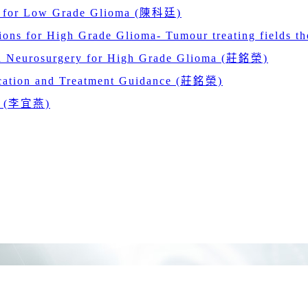
ns for Low Grade Glioma (陳科廷)
ons for High Grade Glioma- Tumour treating fields
ed Neurosurgery for High Grade Glioma (莊銘榮)
cation and Treatment Guidance (莊銘榮)
or (李宜燕)