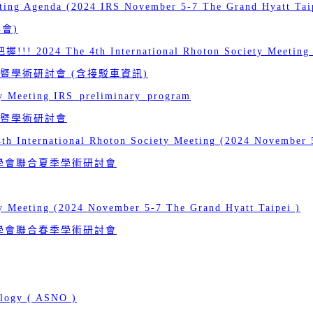
eting Agenda (2024 IRS November 5-7 The Grand Hyatt Tai
會)
he 4th International Rhoton Society Meeting (Nov
學術研討會 (含接駁車資訊)
ty Meeting IRS_preliminary_program
暨學術研討會
rnational Rhoton Society Meeting (2024 November 5-7
醫學會聯合夏季學術研討會
ty Meeting (2024 November 5-7 The Grand Hyatt Taipei )
醫學會聯合春季學術研討會
ology ( ASNO )