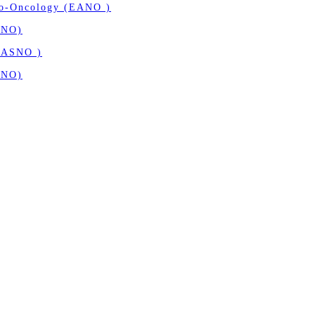
ro-Oncology (EANO )
SNO)
( ASNO )
SNO)