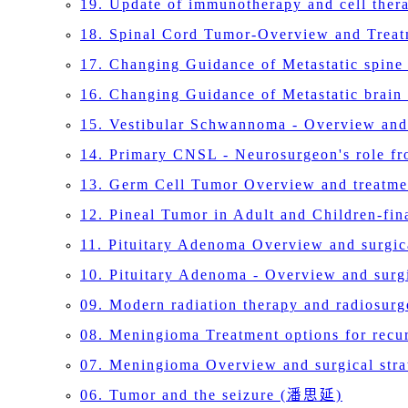
19. Update of immunotherapy and cell th
18. Spinal Cord Tumor-Overview and Tre
17. Changing Guidance of Metastatic spin
16. Changing Guidance of Metastatic bra
15. Vestibular Schwannoma - Overview an
14. Primary CNSL - Neurosurgeon's role f
13. Germ Cell Tumor Overview and treatm
12. Pineal Tumor in Adult and Children-f
11. Pituitary Adenoma Overview and surgic
10. Pituitary Adenoma - Overview and surg
09. Modern radiation therapy and radiosur
08. Meningioma Treatment options for re
07. Meningioma Overview and surgical st
06. Tumor and the seizure (潘思延)