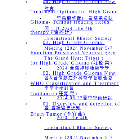
04. High Grade Glioma New
討會
Treatment Options for High Grade
早鳥即將截止 敬請把握時
Glioma- Tumour treating fields
間 !!!! 2024 The 4th
therapy (陳科廷)
International Rhoton Society
03. High Grade Glioma-
Meeting (2024 November 5-7
Function Preserved Neurosurgery
The Grand Hyatt Taipei )
for High Grade Glioma (莊銘榮)
2024 台灣神經腫瘤學學
02. High Grade Glioma New
會&台灣顱底外科醫學會聯合夏
WHO Classification and Treatment
季學術研討會
Guidance (莊銘榮)
2024.06.22夏季學術研討
01. Overview and detection of
會 會場變更通知
Brain Tumor (李宜燕)
2024 The 4th
International Rhoton Society
Meeting (2024 November 5-7