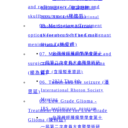
and radiosurgery for brain and
9月30日(一)，敬請把握!!!
skullbase tumor (楊懷哲)
2024 The 4th International
08. Meningioma Treatment
Rhoton Society Meeting
options for recurrent and malignant
(November 5-7 The Grand
meningioma (林俊甫)
Hyatt Taipei )
07. Meningioma Overview and
台灣神經腫瘤學學會第十
一屆第二次會員大會暨學術研
surgical strategy for meningioma
討會 (含接駁車資訊)
(楊為巽)
2024 The 4th
06. Tumor and the seizure (潘
International Rhoton Society
思延)
Meeting
05. Low Grade Glioma -
IRS_preliminary_program
Treatment Options for Low Grade
台灣神經腫瘤學學會第十
Glioma (陳科廷)
一屆第二次會員大會暨學術研