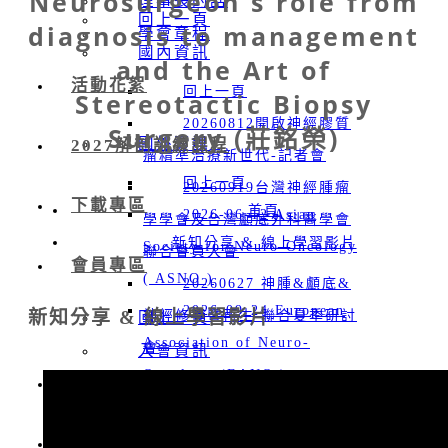
Neurosurgeon's role from
理事長的話
回上一頁
diagnosis to management
學會章程
國內資訊
and the Art of
活動花絮
回上一頁
Stereotactic Biopsy
20260812開啟神經膠質
Surgery (莊銘榮)
國外資訊
2027解剖訓練課程
瘤精準治療新世代-記者會
回上一頁
20260919台灣神經腫瘤
下載專區
首頁
2026-06-12 Asian
學學會及台灣顱底外科醫學會
新知分享 & 線上學習影片
Society for Neuro-Oncology
聯合會員大會
會員專區
( ASNO )
20260627 神腫&顱底&
2026-09-24 European
新知分享 & 線上學習影片
神經修復暨再生 聯合夏季研討
回上一頁
Association of Neuro-
會
入會資訊
Oncology (EANO )
20260328 神經腫瘤學術
聯絡我們
會員專區
2026-11-12 Society for
研究升級計畫-實體暨線上說明
NeuroOncology (SNO)
新知分享 & 線上學習影片
會