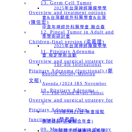
13. Germ Cell Tumor
2025年台灣神經腫瘤學學
Overview and treatment options
會&台灣顱底外科醫學會&台灣
(陳信宏)
中青年神經外科醫學會 聯合春
12. Pineal Tumor in Adult and
季學術研討會
Children-final version (梁慕理)
2025年台灣神經腫瘤學學
11. Pituitary Adenoma
會 預定學術活動
Overview and surgical strategy for
The 4th International
Pituitary Adenoma (functional) (鄭
Rhoton Society Meeting
文郁)
Agenda (2024 IRS November
10. Pituitary Adenoma -
5-7 The Grand Hyatt Taipei
Overview and surgical strategy for
)
Pituitary Adenoma (Non-
113年9月21日 年會接駁
functional) (顏君霖)
專車資訊(三會聯合年會)
09. Modern radiation therapy
註冊費早鳥優惠日延長至