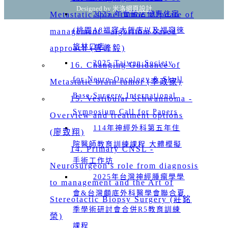
Designed by 米洛
網頁設計
Metastatic spine tumor _Update of
2025 年會飯店優惠住宿
(桃園A8福容大飯店以及福容徠
management - algorithm based
旅林口店)
approach (曾峰毅)
2025 Taiwan Society
16. Changing Guidance of
for Neuro-Oncology & Skull
Metastatic brain tumor (李政家)
Base Surgery International
15. Vestibular Schwannoma -
Symposium Call for Papers
Overview and treatment options
114年神經外科第五年住
(廖致翔)
院醫師教育訓練課程 大體模擬
14. Primary CNSL -
手術工作坊
Neurosurgeon's role from diagnosis
2025年台灣神經腫瘤學學
to management and the Art of
會&台灣顱底外科醫學會聯合夏
Stereotactic Biopsy Surgery (莊銘
季學術研討會合併R5教育訓練
榮)
課程