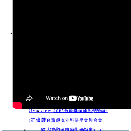
2027 Asian Society for
台灣神經腫瘤學學會第十
回上一頁
Neuro-Oncology ( ASNO )
二屆新任理監事名單
從「傳統手術」到「精準醫
2027-11-18 Society for
20260314 顱底外科/神經
會員登入
學」：解析惡性腦瘤治療的演進與突
NeuroOncology (SNO)
腫瘤/神經創傷/中青年 春季聯
破
合學術討論會
Copyright © 2017
MIRACLE
20. Overview of Pediatric
20251129 神腫及顱底聯
Brain Tumor (周聖哲)
合冬季學術研討會
19. Update of immunotherapy
第十二屆第一次會員大會
and cell therapy in CNS tumors (楊
(理監事改選)暨國際學術研討會
孟寅)
第十二屆理事、監事候選
18. Spinal Cord Tumor-
人推薦(函)及選舉委託書
Overview and Treatment Options
2025台灣神經腫瘤學學會
(許偉麟)
及台灣顱底外科醫學會聯合會
17. Changing Guidance of
員大會暨國際學術研討會