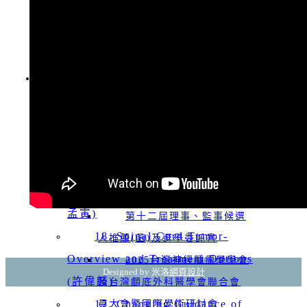
2027 Asian Society for
台灣神經腫瘤學學會第十
回上一頁
Neuro-Oncology ( ASNO )
二屆新任理監事名單
從「傳統手術」到「精準醫
2027-11-18 Society for
20260314 顱底外科/神經
會員登入
學」：解析惡性腦瘤治療的演進與突
NeuroOncology (SNO)
腫瘤/神經創傷/中青年 春季聯
破
合學術討論會
Copyright © 2017
MIRACLE
20. Overview of Pediatric
20251129 神腫及顱底聯
Brain Tumor (周聖哲)
合冬季學術研討會
19. Update of immunotherapy
第十二屆第一次會員大會
and cell therapy in CNS tumors (楊
(理監事改選)暨國際學術研討會
孟寅)
第十二屆理事、監事候選
18. Spinal Cord Tumor-
人推薦(函)及選舉委託書
Overview and Treatment Options
2025台灣神經腫瘤學學會
Designed by 米洛
網頁設計
(許偉麟)
及台灣顱底外科醫學會聯合會
17. Changing Guidance of
員大會暨國際學術研討會