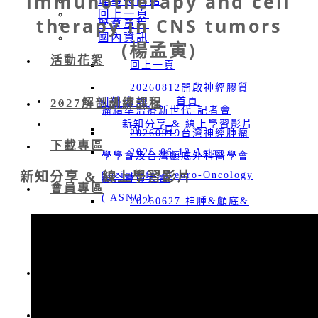
immunotherapy and cell
理事長的話
回上一頁
therapy in CNS tumors
學會章程
國內資訊
(楊孟寅)
活動花絮
回上一頁
20260812開啟神經膠質
國外資訊
首頁
2027解剖訓練課程
瘤精準治療新世代-記者會
新知分享 & 線上學習影片
回上一頁
20260919台灣神經腫瘤
下載專區
2026-06-12 Asian
學學會及台灣顱底外科醫學會
新知分享 & 線上學習影片
Society for Neuro-Oncology
聯合會員大會
會員專區
( ASNO )
20260627 神腫&顱底&
2026-09-24 European
神經修復暨再生 聯合夏季研討
回上一頁
Association of Neuro-
會
入會資訊
Oncology (EANO )
20260328 神經腫瘤學術
聯絡我們
會員專區
2026-11-12 Society for
研究升級計畫-實體暨線上說明
NeuroOncology (SNO)
新知分享 & 線上學習影片
會