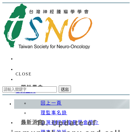
CLOSE
關於學會
送出
會員登入
回上一頁
理監事名錄
19. Update of
最新消息
台灣神經腫瘤醫學會簡介