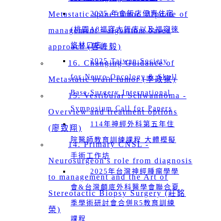
Metastatic spine tumor _Update of
2025 年會飯店優惠住宿
(桃園A8福容大飯店以及福容徠
management - algorithm based
旅林口店)
approach (曾峰毅)
2025 Taiwan Society
16. Changing Guidance of
for Neuro-Oncology & Skull
Metastatic brain tumor (李政家)
Base Surgery International
15. Vestibular Schwannoma -
Symposium Call for Papers
Overview and treatment options
114年神經外科第五年住
(廖致翔)
院醫師教育訓練課程 大體模擬
14. Primary CNSL -
手術工作坊
Neurosurgeon's role from diagnosis
2025年台灣神經腫瘤學學
to management and the Art of
會&台灣顱底外科醫學會聯合夏
Stereotactic Biopsy Surgery (莊銘
季學術研討會合併R5教育訓練
榮)
課程