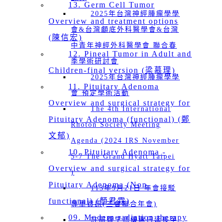
13. Germ Cell Tumor
2025年台灣神經腫瘤學學
Overview and treatment options
會&台灣顱底外科醫學會&台灣
(陳信宏)
中青年神經外科醫學會 聯合春
12. Pineal Tumor in Adult and
季學術研討會
Children-final version (梁慕理)
2025年台灣神經腫瘤學學
11. Pituitary Adenoma
會 預定學術活動
Overview and surgical strategy for
The 4th International
Pituitary Adenoma (functional) (鄭
Rhoton Society Meeting
文郁)
Agenda (2024 IRS November
10. Pituitary Adenoma -
5-7 The Grand Hyatt Taipei
Overview and surgical strategy for
)
Pituitary Adenoma (Non-
113年9月21日 年會接駁
functional) (顏君霖)
專車資訊(三會聯合年會)
09. Modern radiation therapy
註冊費早鳥優惠日延長至