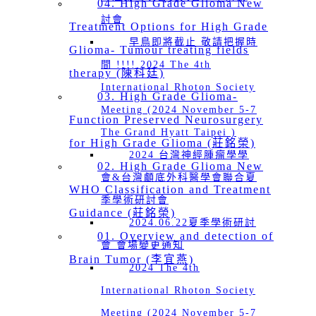
04. High Grade Glioma New
討會
Treatment Options for High Grade
早鳥即將截止 敬請把握時
Glioma- Tumour treating fields
間 !!!! 2024 The 4th
therapy (陳科廷)
International Rhoton Society
03. High Grade Glioma-
Meeting (2024 November 5-7
Function Preserved Neurosurgery
The Grand Hyatt Taipei )
for High Grade Glioma (莊銘榮)
2024 台灣神經腫瘤學學
02. High Grade Glioma New
會&台灣顱底外科醫學會聯合夏
WHO Classification and Treatment
季學術研討會
Guidance (莊銘榮)
2024.06.22夏季學術研討
01. Overview and detection of
會 會場變更通知
Brain Tumor (李宜燕)
2024 The 4th
International Rhoton Society
Meeting (2024 November 5-7