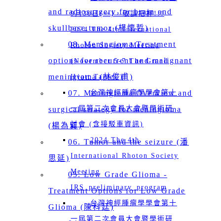
and radiosurgery for brain and
9月30日(一)，敬請把握!!!
skullbase tumor (楊懷哲)
2024 The 4th International
08. Meningioma Treatment
Rhoton Society Meeting
options for recurrent and malignant
(November 5-7 The Grand
meningioma (林俊甫)
Hyatt Taipei )
07. Meningioma Overview and
台灣神經腫瘤學學會第十
一屆第二次會員大會暨學術研
surgical strategy for meningioma
討會 (含接駁車資訊)
(楊為巽)
2024 The 4th
06. Tumor and the seizure (潘
International Rhoton Society
思延)
Meeting
05. Low Grade Glioma -
IRS_preliminary_program
Treatment Options for Low Grade
台灣神經腫瘤學學會第十
Glioma (陳科廷)
一屆第二次會員大會暨學術研