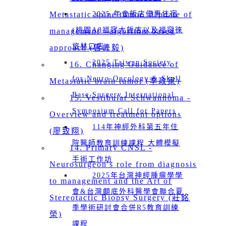
Metastatic spine tumor _Update of
2025 年會飯店優惠住宿
(桃園A8福容大飯店以及福容徠
management - algorithm based
旅林口店)
approach (曾峰毅)
2025 Taiwan Society
16. Changing Guidance of
for Neuro-Oncology & Skull
Metastatic brain tumor (李政家)
Base Surgery International
15. Vestibular Schwannoma -
Symposium Call for Papers
Overview and treatment options
114年神經外科第五年住
(廖致翔)
院醫師教育訓練課程 大體模擬
14. Primary CNSL -
手術工作坊
Neurosurgeon's role from diagnosis
2025年台灣神經腫瘤學學
to management and the Art of
會&台灣顱底外科醫學會聯合夏
Stereotactic Biopsy Surgery (莊銘
季學術研討會合併R5教育訓練
榮)
課程