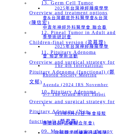
13. Germ Cell Tumor
2025年台灣神經腫瘤學學
Overview and treatment options
會&台灣顱底外科醫學會&台灣
(陳信宏)
中青年神經外科醫學會 聯合春
12. Pineal Tumor in Adult and
季學術研討會
Children-final version (梁慕理)
2025年台灣神經腫瘤學學
11. Pituitary Adenoma
會 預定學術活動
Overview and surgical strategy for
The 4th International
Pituitary Adenoma (functional) (鄭
Rhoton Society Meeting
文郁)
Agenda (2024 IRS November
10. Pituitary Adenoma -
5-7 The Grand Hyatt Taipei
Overview and surgical strategy for
)
Pituitary Adenoma (Non-
113年9月21日 年會接駁
functional) (顏君霖)
專車資訊(三會聯合年會)
09. Modern radiation therapy
註冊費早鳥優惠日延長至