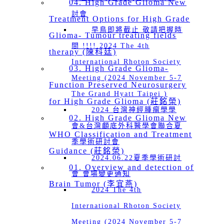
04. High Grade Glioma New
討會
Treatment Options for High Grade
早鳥即將截止 敬請把握時
Glioma- Tumour treating fields
間 !!!! 2024 The 4th
therapy (陳科廷)
International Rhoton Society
03. High Grade Glioma-
Meeting (2024 November 5-7
Function Preserved Neurosurgery
The Grand Hyatt Taipei )
for High Grade Glioma (莊銘榮)
2024 台灣神經腫瘤學學
02. High Grade Glioma New
會&台灣顱底外科醫學會聯合夏
WHO Classification and Treatment
季學術研討會
Guidance (莊銘榮)
2024.06.22夏季學術研討
01. Overview and detection of
會 會場變更通知
Brain Tumor (李宜燕)
2024 The 4th
International Rhoton Society
Meeting (2024 November 5-7