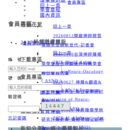
理事長的話
會員專區
回上一頁
學會章程
國內資訊
會員專區
活動花絮
回上一頁
20260812開啟神經膠質
國外資訊
2027解剖訓練課程
會員登入
瘤精準治療新世代-記者會
回上一頁
20260919台灣神經腫瘤
下載專區
帳 號
2026-06-12 Asian
學學會及台灣顱底外科醫學會
Society for Neuro-Oncology
聯合會員大會
會員專區
密 碼
( ASNO )
20260627 神腫&顱底&
2026-09-24 European
神經修復暨再生 聯合夏季研討
回上一頁
驗證碼
Association of Neuro-
會
入會資訊
Oncology (EANO )
20260328 神經腫瘤學術
聯絡我們
會員專區
2026-11-12 Society for
忘記密碼
研究升級計畫-實體暨線上說明
NeuroOncology (SNO)
新知分享 & 線上學習影片
會