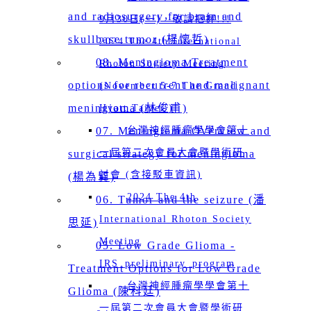
and radiosurgery for brain and
9月30日(一)，敬請把握!!!
skullbase tumor (楊懷哲)
2024 The 4th International
08. Meningioma Treatment
Rhoton Society Meeting
options for recurrent and malignant
(November 5-7 The Grand
meningioma (林俊甫)
Hyatt Taipei )
07. Meningioma Overview and
台灣神經腫瘤學學會第十
一屆第二次會員大會暨學術研
surgical strategy for meningioma
討會 (含接駁車資訊)
(楊為巽)
2024 The 4th
06. Tumor and the seizure (潘
International Rhoton Society
思延)
Meeting
05. Low Grade Glioma -
IRS_preliminary_program
Treatment Options for Low Grade
台灣神經腫瘤學學會第十
Glioma (陳科廷)
一屆第二次會員大會暨學術研