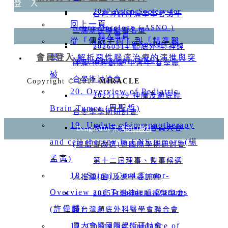
登 入
2027 Asian Society for
台灣神經腫瘤學學會第十
回上一頁
Neuro-Oncology ( ASNO )
二屆新任理監事名單
加入會員
從「傳統手術」到「精準醫
2027-11-18 Society for
20260314 顱底外科/神經
會員登入
學」：解析惡性腦瘤治療的演進與突
NeuroOncology (SNO)
腫瘤/神經創傷/中青年 春季聯
破
合學術討論會
Copyright © 2017
MIRACLE
20. Overview of Pediatric
20251129 神腫及顱底聯
Brain Tumor (周聖哲)
合冬季學術研討會
19. Update of immunotherapy
第十二屆第一次會員大會
Designed by 米洛
網頁設計
and cell therapy in CNS tumors (楊
(理監事改選)暨國際學術研討會
孟寅)
第十二屆理事、監事候選
18. Spinal Cord Tumor-
人推薦(函)及選舉委託書
Overview and Treatment Options
2025台灣神經腫瘤學學會
(許偉麟)
及台灣顱底外科醫學會聯合會
17. Changing Guidance of
員大會暨國際學術研討會